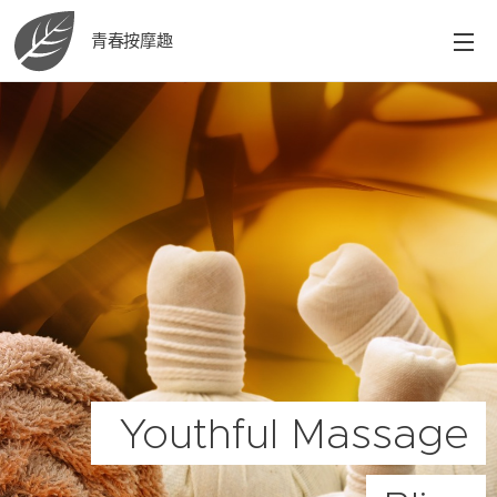
青春按摩趣
Youthful Massage